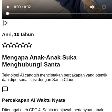
Anri
,
10
tahun
Mengapa Anak-Anak Suka
Menghubungi Santa
Teknologi AI canggih menciptakan percakapan yang otentik
dan dipersonalisasi dengan Santa Claus
Percakapan AI Waktu Nyata
Ditenagai oleh GPT-4, Santa menjawab pertanyaan anak