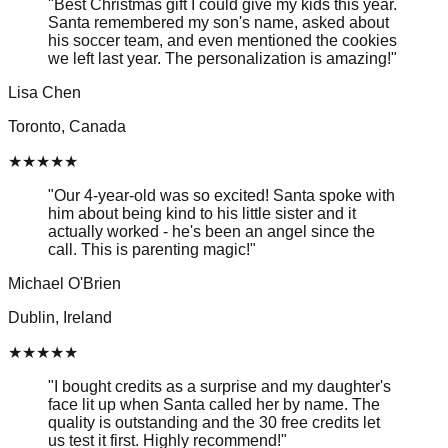
"
Best Christmas gift I could give my kids this year.
Santa remembered my son's name, asked about
his soccer team, and even mentioned the cookies
we left last year. The personalization is amazing!
"
Lisa Chen
Toronto, Canada
★
★
★
★
★
"
Our 4-year-old was so excited! Santa spoke with
him about being kind to his little sister and it
actually worked - he's been an angel since the
call. This is parenting magic!
"
Michael O'Brien
Dublin, Ireland
★
★
★
★
★
"
I bought credits as a surprise and my daughter's
face lit up when Santa called her by name. The
quality is outstanding and the 30 free credits let
us test it first. Highly recommend!
"