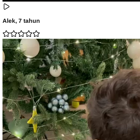
Alek
,
7
tahun