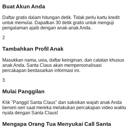
Buat Akun Anda
Daftar gratis dalam hitungan detik. Tidak perlu kartu kredit
untuk memulai. Dapatkan 30 detik gratis untuk menguji
pengalaman ajaib dengan anak-anak Anda.
2
Tambahkan Profil Anak
Masukkan nama, usia, daftar keinginan, dan catatan khusus
anak Anda. Santa Claus akan mempersonalisasi
percakapan berdasarkan informasi ini.
3
Mulai Panggilan
Klik "Panggil Santa Claus" dan saksikan wajah anak Anda
berseri-seri saat mereka melakukan percakapan video waktu
nyata dengan Santa Claus!
Mengapa Orang Tua Menyukai Call Santa